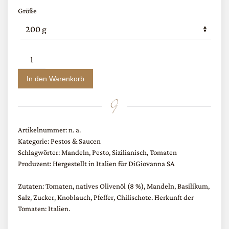
Größe
Pesto
Trapanese
In den Warenkorb
Menge
Artikelnummer:
n. a.
Kategorie:
Pestos & Saucen
Schlagwörter:
Mandeln
,
Pesto
,
Sizilianisch
,
Tomaten
Produzent: Hergestellt in Italien für DiGiovanna SA
Zutaten: Tomaten, natives Olivenöl (8 %), Mandeln, Basilikum,
Salz, Zucker, Knoblauch, Pfeffer, Chilischote. Herkunft der
Tomaten: Italien.