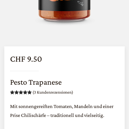
CHF
9.50
Pesto Trapanese
(
3
Kundenrezensionen)
Bewertet mit
3
5.00
von 5, basierend auf
Kunden
Mit sonnengereiften Tomaten, Mandeln und einer
Prise Chilischärfe – traditionell und vielseitig.