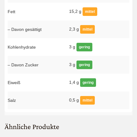
15,2 g
Fett
mittel
2,3 g
– Davon gesättigt
mittel
3 g
Kohlenhydrate
gering
3 g
– Davon Zucker
gering
1,4 g
Eiweiß
gering
0,5 g
Salz
mittel
Ähnliche Produkte