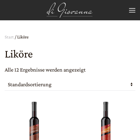
Zum Hauptinhalt springen
Start
/ Liköre
Liköre
Alle 12 Ergebnisse werden angezeigt
Dieses
Dieses
Produkt
Produkt
weist
weist
mehrere
mehrere