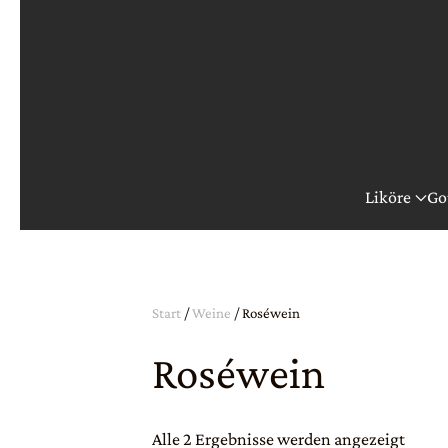
Zum Hauptinhalt springen
Liköre
Go
Start
/
Weine
/ Roséwein
Roséwein
Alle 2 Ergebnisse werden angezeigt