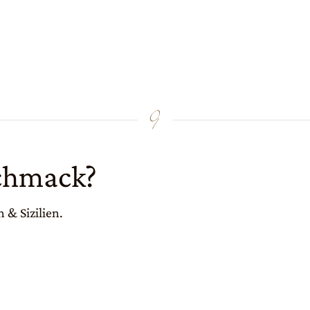
schmack?
 & Sizilien.