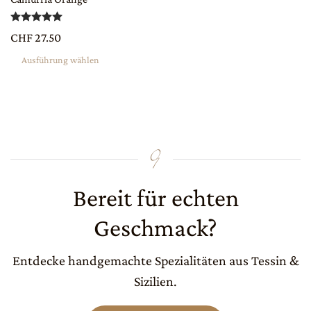
Optionen
Bewertet mit
5.00
von 5
können
CHF
27.50
auf
Ausführung wählen
der
Produktseite
gewählt
werden
Bereit für echten
Geschmack?
Entdecke handgemachte Spezialitäten aus Tessin &
Sizilien.