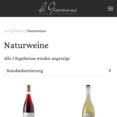
Zum Hauptinhalt springen
Start
/
Weine
/ Naturweine
Naturweine
Alle 3 Ergebnisse werden angezeigt
Dieses
Dieses
Produkt
Produkt
weist
weist
mehrere
mehrere