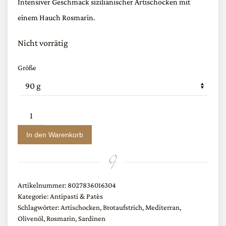
Intensiver Geschmack sizilianischer Artischocken mit
einem Hauch Rosmarin.
Nicht vorrätig
Größe
Patè
aus
In den Warenkorb
Artischocken
und
Rosmarin
Artikelnummer:
8027836016304
Menge
Kategorie:
Antipasti & Patès
Schlagwörter:
Artischocken
,
Brotaufstrich
,
Mediterran
,
Olivenöl
,
Rosmarin
,
Sardinen