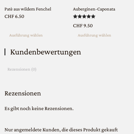
Die
Die
Patè aus wildem Fenchel
Auberginen-Caponata
Optionen
Optionen
CHF
6.50
Bewertet mit
5.00
v
können
können
CHF
9.50
auf
auf
Ausführung wählen
Ausführung wählen
der
der
Produktseite
Produktseite
Kundenbewertungen
gewählt
gewählt
werden
werden
Rezensionen (0)
Rezensionen
Es gibt noch keine Rezensionen.
Nur angemeldete Kunden, die dieses Produkt gekauft