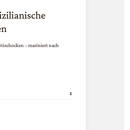
zilianische
en
Artischocken – mariniert nach