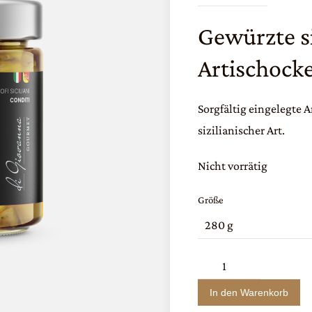
Gewürzte si
Artischock
Sorgfältig eingelegte 
sizilianischer Art.
Nicht vorrätig
Größe
Gewürzte
sizilianische
In den Warenkorb
Artischocken