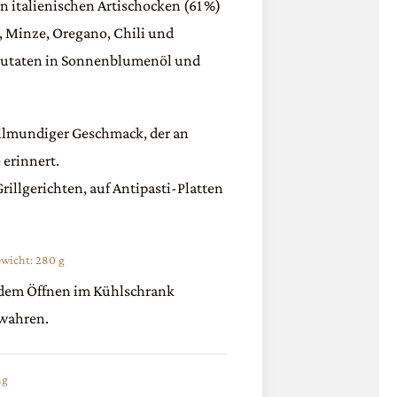
n italienischen Artischocken (61 %)
 Minze, Oregano, Chili und
Zutaten in Sonnenblumenöl und
ollmundiger Geschmack, der an
erinnert.
Grillgerichten, auf Antipasti-Platten
wicht: 280 g
dem Öffnen im Kühlschrank
wahren.
ng