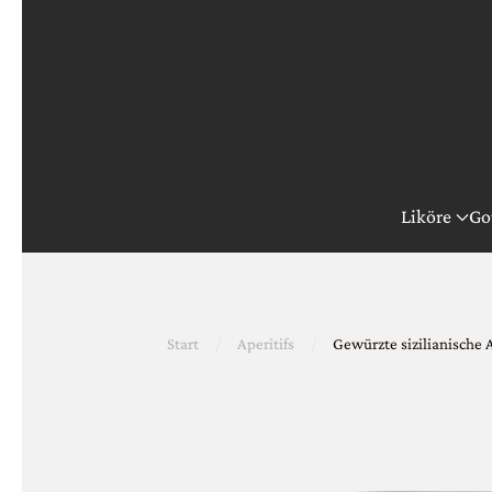
Zum Hauptinhalt springen
Liköre
Go
Start
Aperitifs
Gewürzte sizilianische 