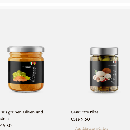
ses
Dieses
dukt
Produkt
st
weist
rere
mehrere
ianten
Varianten
auf.
Die
ionen
Optionen
nnen
è aus grünen Oliven und
können
Gewürzte Pilze
deln
CHF
9.50
auf
F
6.50
Ausführung wählen