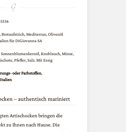
15536
,
Brotaufstrich
,
Mediterran
,
Olivenöl
talien für DiGiovanna SA
%, Sonnenblumenkernöl, Knoblauch, Minze,
schote, Pfeffer, Salz. Mit Essig
ungs- oder Farbstoffen.
Italien
hocken – authentisch mariniert
gten Artischocken bringen die
ekt zu Ihnen nach Hause. Die