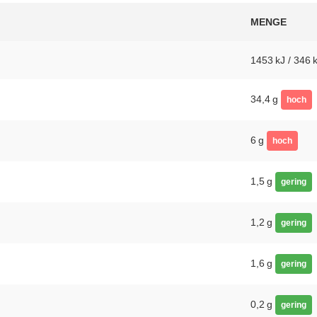
MENGE
1453 kJ / 346 
34,4 g
hoch
6 g
hoch
1,5 g
gering
1,2 g
gering
1,6 g
gering
0,2 g
gering