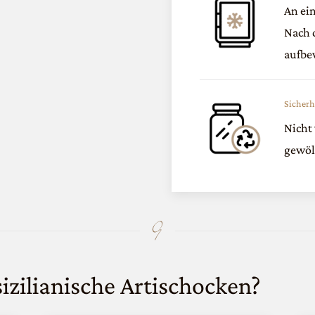
An ei
Nach 
aufbe
Sicherh
Nicht
gewölb
izilianische Artischocken
?