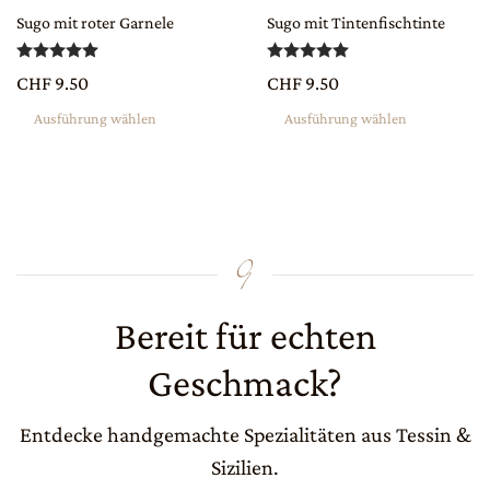
Die
Die
Sugo mit roter Garnele
Sugo mit Tintenfischtinte
Optionen
Optionen
Bewertet mit
5.00
von 5
Bewertet mit
5.00
v
können
können
CHF
9.50
CHF
9.50
auf
auf
Ausführung wählen
Ausführung wählen
der
der
Produktseite
Produktseite
gewählt
gewählt
werden
werden
Bereit für echten
Geschmack?
Entdecke handgemachte Spezialitäten aus Tessin &
Sizilien.