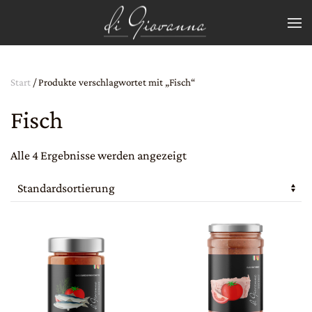
Zum Hauptinhalt springen
Start
/ Produkte verschlagwortet mit „Fisch“
Fisch
Alle 4 Ergebnisse werden angezeigt
Dieses
Dieses
Produkt
Produkt
weist
weist
mehrere
mehrere