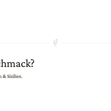
schmack?
 & Sizilien.